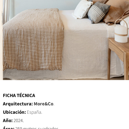
FICHA TÉCNICA
Arquitectura:
More&Co
.
Ubicación:
España.
Año:
2024.
Área:
259 metros cuadrados.