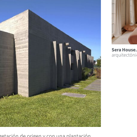
Sera House.
arquitectón
getación de origen y con una plantación