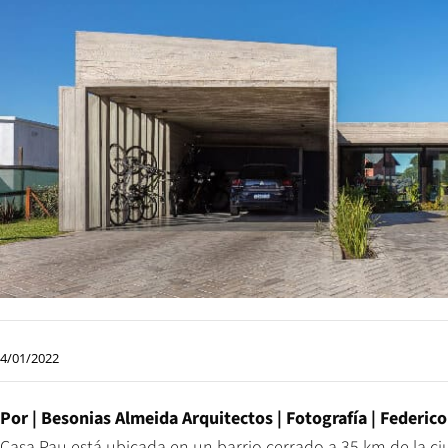
4/01/2022
Por |
Besonias Almeida Arquitectos
| Fotografía |
Federico
Casa Pau está ubicada en un barrio cerrado a 35 km de la ci