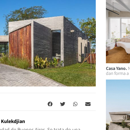
Casa Yano.
N
dan forma a
 Kulekdjian
udad de Buenos Aires. Se trata de una