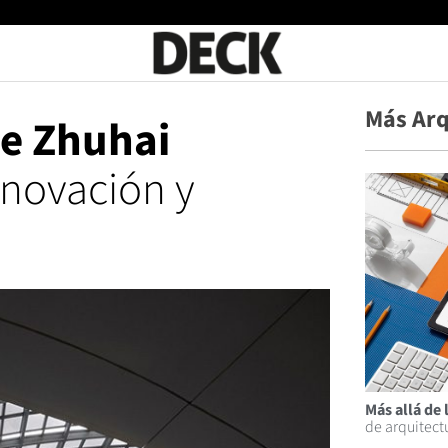
Más Arq
de Zhuhai
nnovación y
Más allá de 
de arquitectu