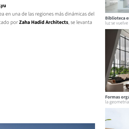
Lyu
a en una de las regiones más dinámicas del
Biblioteca e
ctado por
Zaha Hadid Architects
, se levanta
luz se vuelve
Formas orgá
la geometría