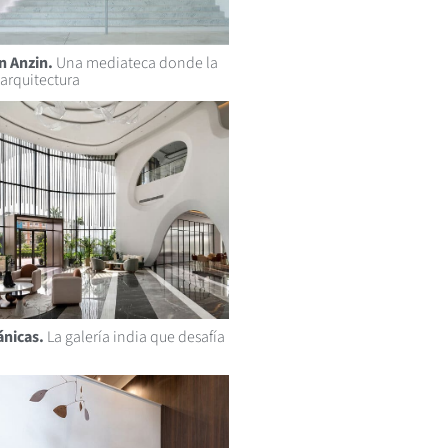
n Anzin.
Una mediateca donde la
 arquitectura
nicas.
La galería india que desafía