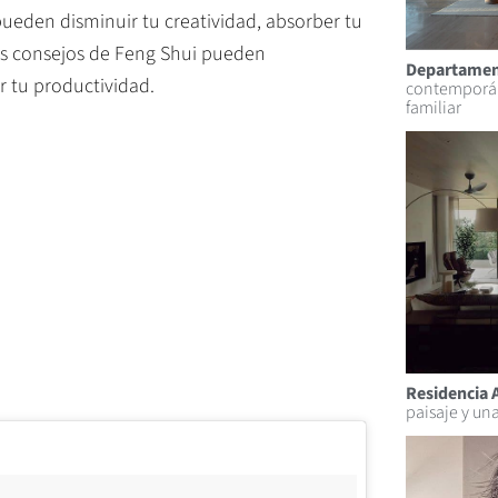
ueden disminuir tu creatividad, absorber tu
os consejos de Feng Shui pueden
Departamen
r tu productividad.
contemporán
familiar
Residencia A
paisaje y un