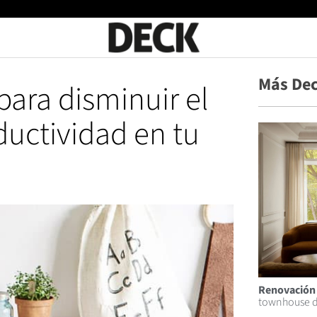
Más Dec
para disminuir el
ductividad en tu
Renovación 
townhouse d