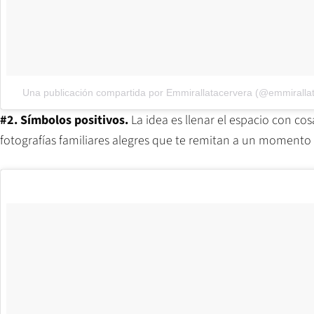
Una publicación compartida por Emmirallatacervera (@emmiralla
#2. Símbolos positivos.
La idea es llenar el espacio con co
fotografías familiares alegres que te remitan a un momento f