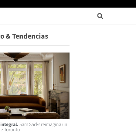
o & Tendencias
integral.
Sam Sacks reimagina un
e Toronto