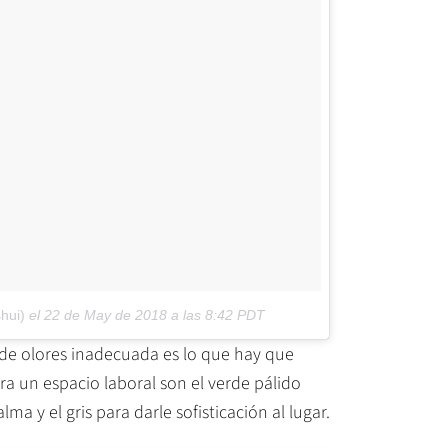
hui)
el
22 de May de 2018 a las 8:42 PDT
de olores inadecuada es lo que hay que
ara un espacio laboral son el verde pálido
lma y el gris para darle sofisticación al lugar.