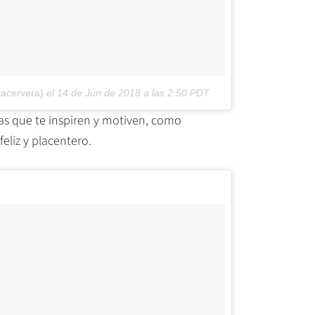
tacervera)
el
14 de Jun de 2018 a las 2:50 PDT
sas que te inspiren y motiven, como
eliz y placentero.