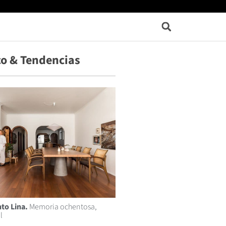
o & Tendencias
to Lina.
Memoria ochentosa,
l