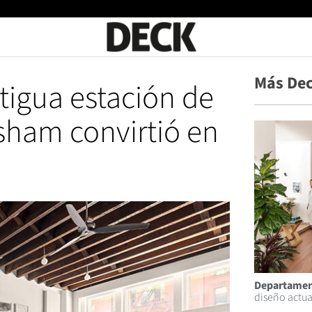
Más Dec
ntigua estación de
sham convirtió en
Departamen
diseño actua