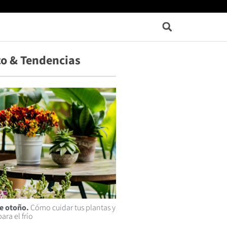
o & Tendencias
de otoño.
Cómo cuidar tus plantas y
ara el frío