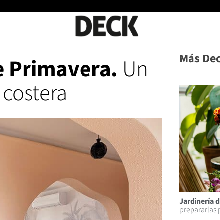
Más Dec
e Primavera.
Un
 costera
Jardinería 
prepararlas p