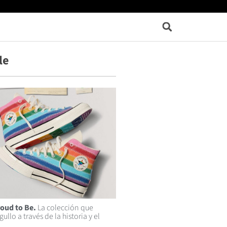
le
oud to Be.
La colección que
gullo a través de la historia y el