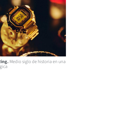
Ring.
Medio siglo de historia en una
gica