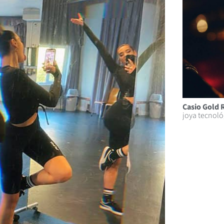
Casio Gold 
joya tecnoló