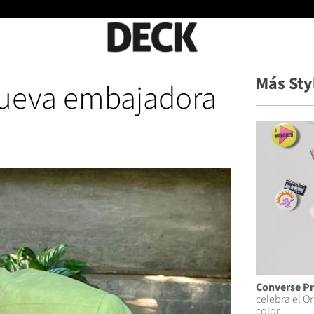
Más Sty
nueva embajadora
Converse Pr
celebra el Or
color