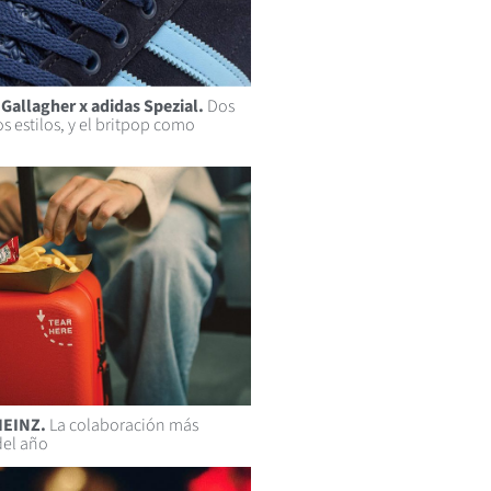
Gallagher x adidas Spezial.
Dos
os estilos, y el britpop como
HEINZ.
La colaboración más
del año