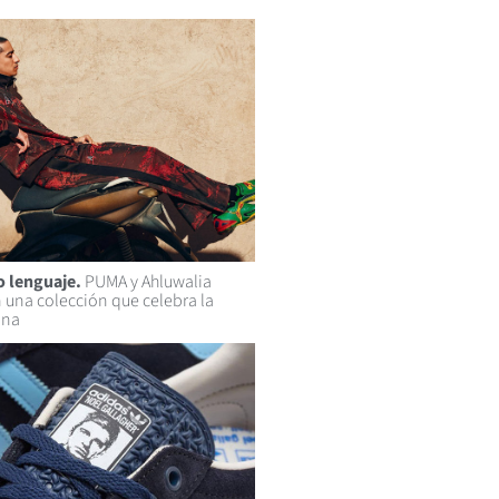
 lenguaje.
PUMA y Ahluwalia
 una colección que celebra la
ana