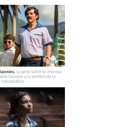
Nannies.
La serie sobre la infancia
Pablo Escobar a la sombra de la
l narcotráfico