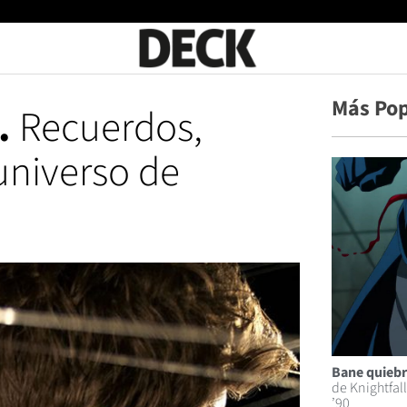
Más Po
.
Recuerdos,
 universo de
Bane quiebr
de Knightfal
’90