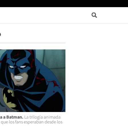
p
a a Batman.
La trilogía animada
l que los fans esperaban desde los