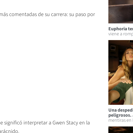
 más comentadas de su carrera: su paso por
Euphoria t
viene a romp
Una despedi
peligrosos.
mentiras en 
que significó interpretar a Gwen Stacy en la
arácnido.