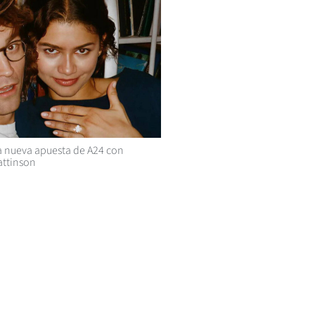
 nueva apuesta de A24 con
attinson