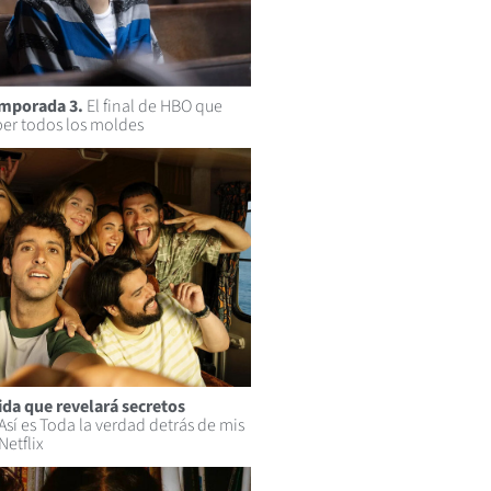
emporada 3.
El final de HBO que
er todos los moldes
da que revelará secretos
Así es Toda la verdad detrás de mis
Netflix