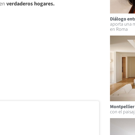
 en
verdaderos hogares.
Diálogo ent
aporta una m
en Roma
Montpellier 
con el paisa