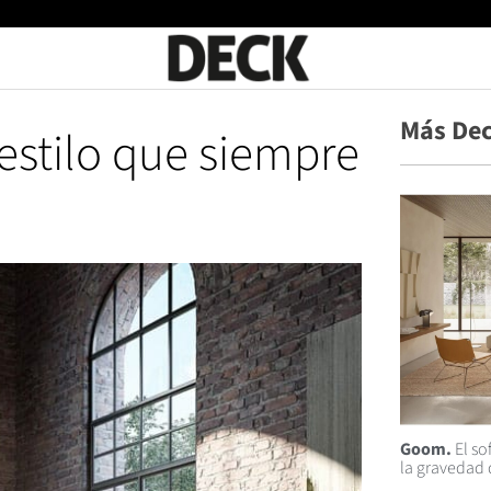
Más Dec
estilo que siempre
Goom.
El so
la gravedad 