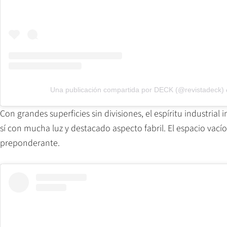
Una publicación compartida por DECK (@revistadeck)
Con grandes superficies sin divisiones, el espíritu industri
sí con mucha luz y destacado aspecto fabril. El espacio vací
preponderante.