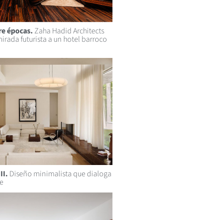
re épocas.
Zaha Hadid Architects
irada futurista a un hotel barroco
II.
Diseño minimalista que dialoga
je