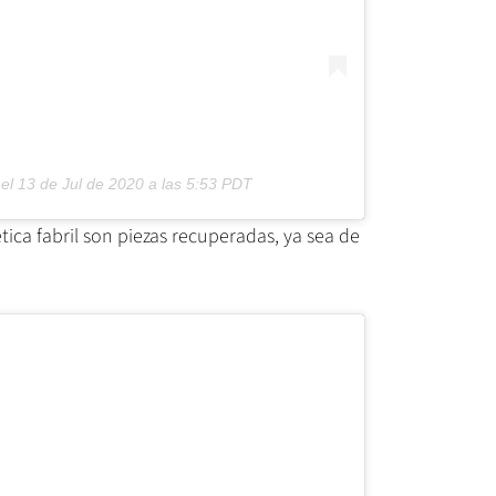
el
13 de Jul de 2020 a las 5:53 PDT
tica fabril son piezas recuperadas, ya sea de