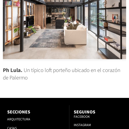
Ph Lula.
Un típico loft porteño ubicado en el corazón
de Palermo
SECCIONES
SEGUINOS
FACEBOOK
ARQUITECTURA
INSTAGRAM
CASAS