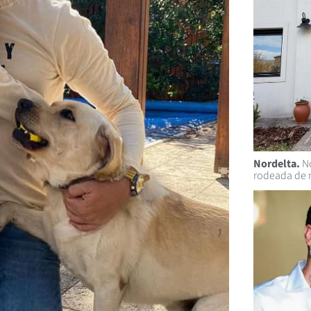
Nordelta.
No
rodeada de 