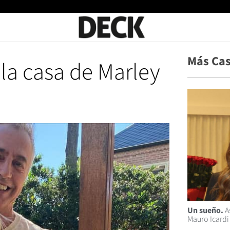
Más Ca
a casa de Marley
Un sueño.
As
Mauro Icardi