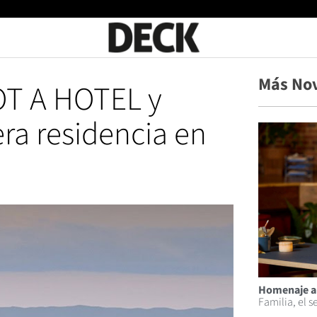
Más No
T A HOTEL y
ra residencia en
Homenaje a
Familia, el s