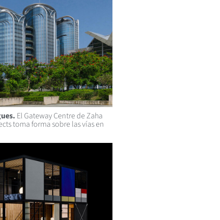
gues.
El Gateway Centre de Zaha
ects toma forma sobre las vías en