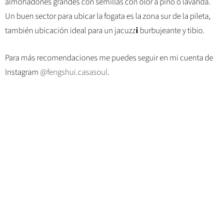
almohadones grandes con semillas con olor a pino o lavanda.
Un buen sector para ubicar la fogata es la zona sur de la pileta,
también ubicación ideal para un jacuzz
i
burbujeante y tibio.
Para más recomendaciones me puedes seguir en mi cuenta de
Instagram
@fengshui.casasoul
.