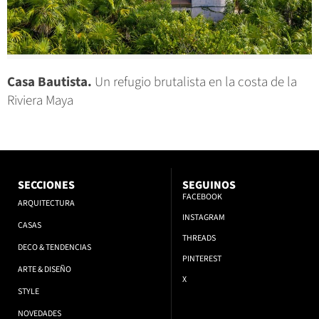
Casa Bautista.
Un refugio brutalista en la costa de la
Riviera Maya
SECCIONES
SEGUINOS
FACEBOOK
ARQUITECTURA
INSTAGRAM
CASAS
THREADS
DECO & TENDENCIAS
PINTEREST
ARTE & DISEÑO
X
STYLE
NOVEDADES