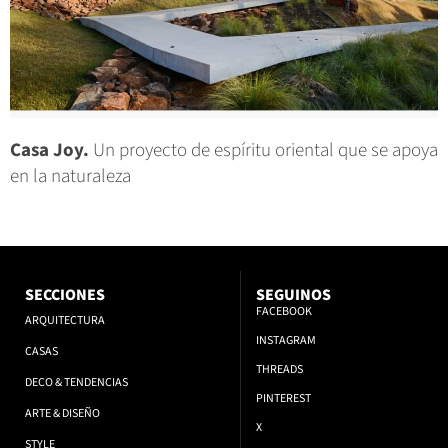
Casa Joy.
Un proyecto de espíritu oriental que se apoya
en la naturaleza
SECCIONES
SEGUINOS
FACEBOOK
ARQUITECTURA
INSTAGRAM
CASAS
THREADS
DECO & TENDENCIAS
PINTEREST
ARTE & DISEÑO
X
STYLE