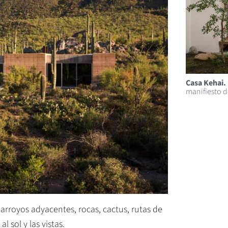
Casa Kehai.
manifiesto d
arroyos adyacentes, rocas, cactus, rutas de
 sol y las vistas.