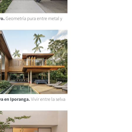
ro.
Geometría pura entre metal y
ya en Iporanga.
Vivir entre la selva