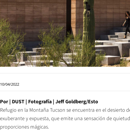
10/04/2022
Por | DUST
| Fotografía |
Jeff Goldberg/Esto
Refugio en la Montaña Tucson se encuentra en el desierto d
exuberante y expuesta, que emite una sensación de quietu
proporciones mágicas.