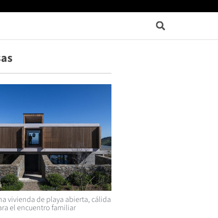
sas
a vivienda de playa abierta, cálida
ra el encuentro familiar