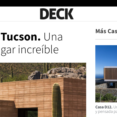
Más Ca
 Tucson.
Una
gar increíble
Casa D12.
Un
y pensada pa