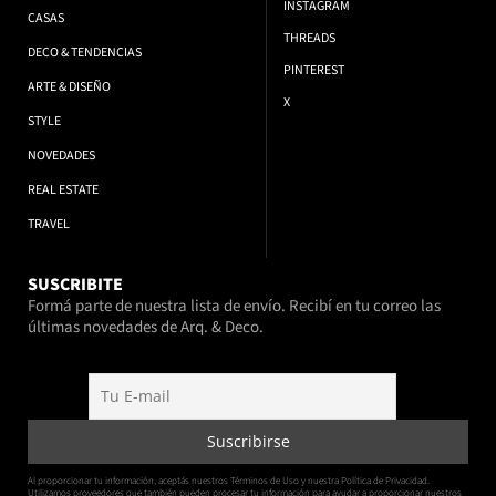
INSTAGRAM
CASAS
THREADS
DECO & TENDENCIAS
PINTEREST
ARTE & DISEÑO
X
STYLE
NOVEDADES
REAL ESTATE
TRAVEL
SUSCRIBITE
Formá parte de nuestra lista de envío. Recibí en tu correo las
últimas novedades de Arq. & Deco.
Al proporcionar tu información, aceptás nuestros Términos de Uso y nuestra Política de Privacidad.
Utilizamos proveedores que también pueden procesar tu información para ayudar a proporcionar nuestros