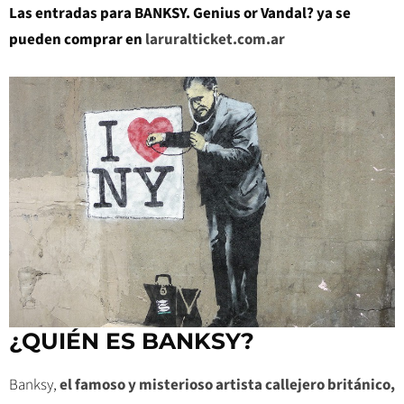
Las entradas para BANKSY. Genius or Vandal? ya se
pueden comprar en
laruralticket.com.ar
¿QUIÉN ES BANKSY?
Banksy,
el famoso y misterioso artista callejero británico,