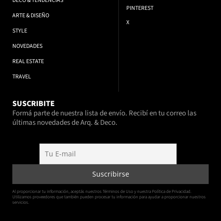
DECO & TENDENCIAS
PINTEREST
ARTE & DISEÑO
X
STYLE
NOVEDADES
REAL ESTATE
TRAVEL
SUSCRIBITE
Formá parte de nuestra lista de envío. Recibí en tu correo las
últimas novedades de Arq. & Deco.
Al proporcionar tu información, aceptás nuestros Términos de Uso y nuestra Política de Privacidad.
Utilizamos proveedores que también pueden procesar tu información para ayudar a proporcionar nuestros
servicios.