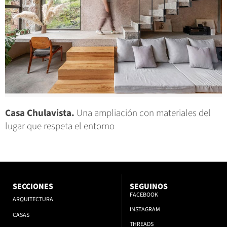
Casa Chulavista.
Una ampliación con materiales del
lugar que respeta el entorno
SECCIONES
SEGUINOS
FACEBOOK
ARQUITECTURA
INSTAGRAM
CASAS
THREADS