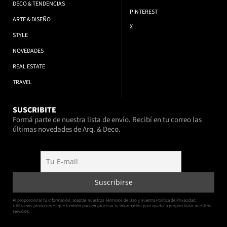
DECO & TENDENCIAS
PINTEREST
ARTE & DISEÑO
X
STYLE
NOVEDADES
REAL ESTATE
TRAVEL
SUSCRIBITE
Formá parte de nuestra lista de envío. Recibí en tu correo las
últimas novedades de Arq. & Deco.
Al proporcionar tu información, aceptás nuestros Términos de Uso y nuestra Política de Privacidad.
Utilizamos proveedores que también pueden procesar tu información para ayudar a proporcionar nuestros
servicios.