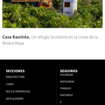
Casa Bautista.
Un refugio brutalista en la costa de la
Riviera Maya
SECCIONES
SEGUINOS
FACEBOOK
ARQUITECTURA
INSTAGRAM
CASAS
THREADS
DECO & TENDENCIAS
PINTEREST
ARTE & DISEÑO
X