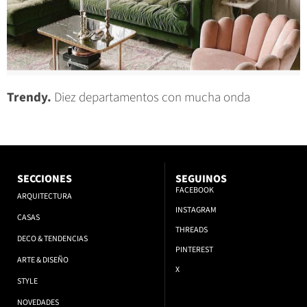
Trendy.
Diez departamentos con mucha onda
SECCIONES
SEGUINOS
FACEBOOK
ARQUITECTURA
INSTAGRAM
CASAS
THREADS
DECO & TENDENCIAS
PINTEREST
ARTE & DISEÑO
X
STYLE
NOVEDADES