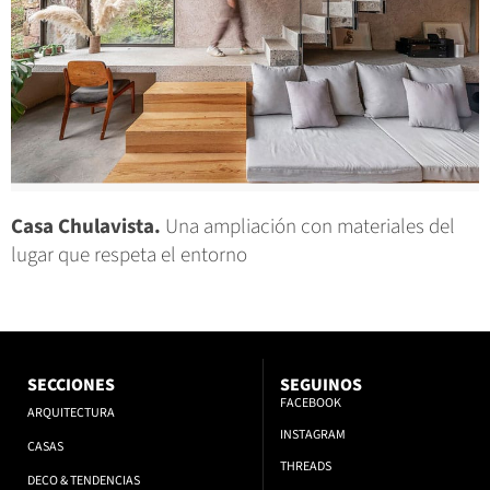
Casa Chulavista.
Una ampliación con materiales del
lugar que respeta el entorno
SECCIONES
SEGUINOS
FACEBOOK
ARQUITECTURA
INSTAGRAM
CASAS
THREADS
DECO & TENDENCIAS