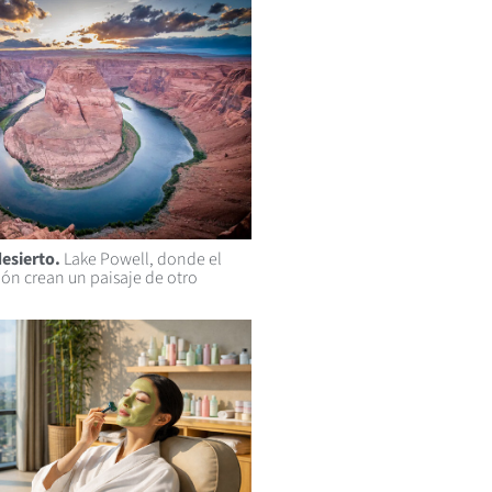
desierto.
Lake Powell, donde el
ñón crean un paisaje de otro