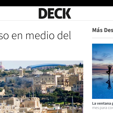
Más Des
so en medio del
La ventana 
mes para con