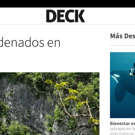
Más Des
denados en
Bienestar e
salvajes en 
más intensa