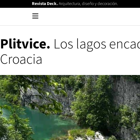
Revista Deck.
Arquitectura, diseño y decoración.
Plitvice.
Los lagos enca
Croacia