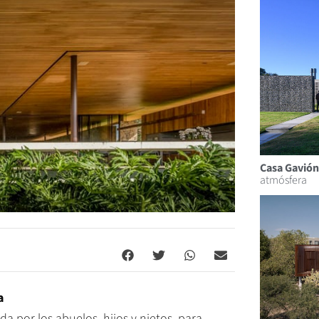
Casa Gavión
atmósfera
a
a por los abuelos, hijos y nietos, para