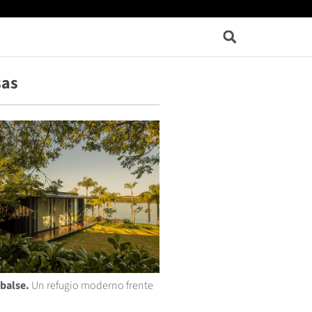
sas
balse.
Un refugio moderno frente