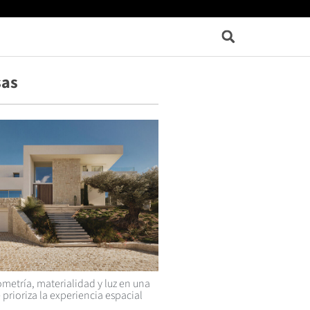
sas
metría, materialidad y luz en una
 prioriza la experiencia espacial