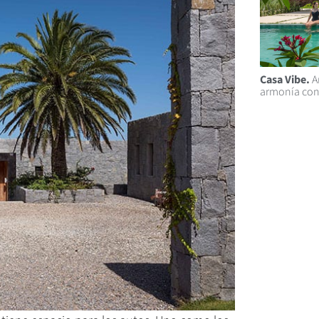
Casa Vibe.
A
armonía con