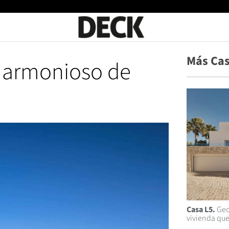
Más Ca
 armonioso de
Casa L5.
Geo
vivienda que