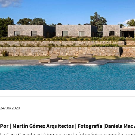
24/06/2020
Por | Martín Gómez Arquitectos | Fotografía |Daniela Mac
La Casa Gaviota está inmersa en la fotogénica campiña urugu