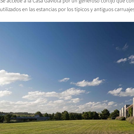
Se accede a la Casa Gaviota por un generoso cortijo que co
utilizados en las estancias por los típicos y antiguos carruaj