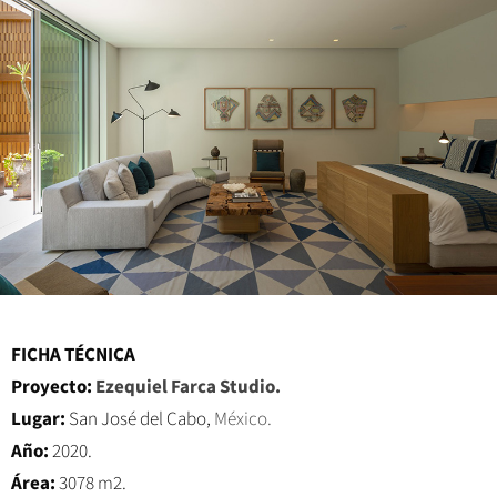
FICHA TÉCNICA
Proyecto:
Ezequiel Farca Studio.
Lugar:
San José del Cabo,
México.
Año:
2020.
Área:
3078 m2.