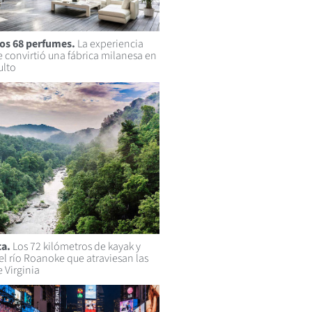
los 68 perfumes.
La experiencia
e convirtió una fábrica milanesa en
ulto
ca.
Los 72 kilómetros de kayak y
el río Roanoke que atraviesan las
 Virginia