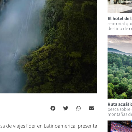
El hotel de 
sensorial qu
destino de c
Ruta acuáti
pesca sobre 
montañas de
sa de viajes líder en Latinoamérica, presenta