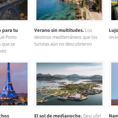
o para tu
Verano sin multitudes.
Los
Lujo
ué Porto
destinos mediterráneos que los
revi
s que se
turistas aún no descubrieron
 vez
chos
El sol de medianoche.
Descubrí
Nam