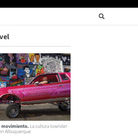
vel
n movimiento.
La cultura lowrider
 en Albuquerque