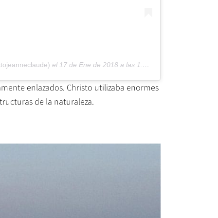
stojeanneclaude)
el
17 de Ene de 2018 a las 1:14 PST
hamente enlazados. Christo utilizaba enormes
tructuras de la naturaleza.