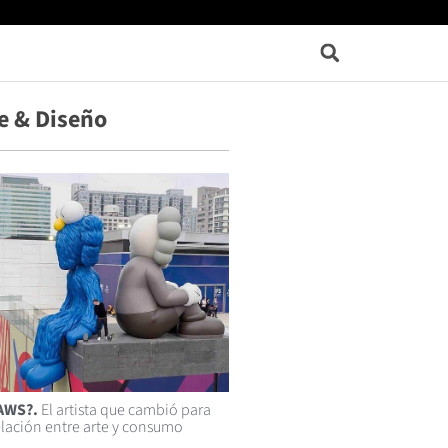
e & Diseño
KAWS?.
El artista que cambió para
elación entre arte y consumo