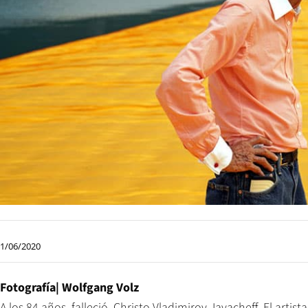
1/06/2020
Fotografía| Wolfgang Volz
A los 84 años, falleció Christo Vladimirov Javacheff. El arti