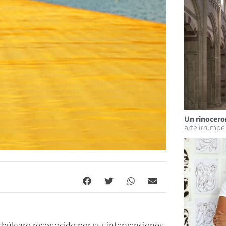
Un rinoceron
arte irrumpe 
sta búlgaro reconocido por sus intervenciones