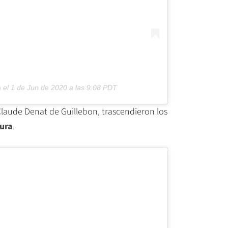
)
el
1 de Jun de 2020 a las 9:08 PDT
Claude Denat de Guillebon, trascendieron los
ura
.