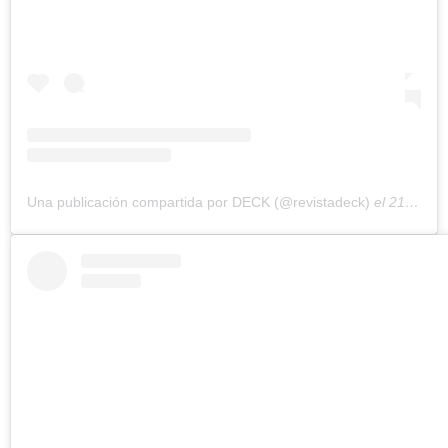
Una publicación compartida por DECK (@revistadeck)
el
21 de Feb de 2019 a las 11:56 PST