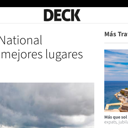
Más Tra
National
 mejores lugares
Más que sol 
expats, jubi