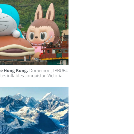
de Hong Kong.
Doraemon, LABUBU
tes inflables conquistan Victoria