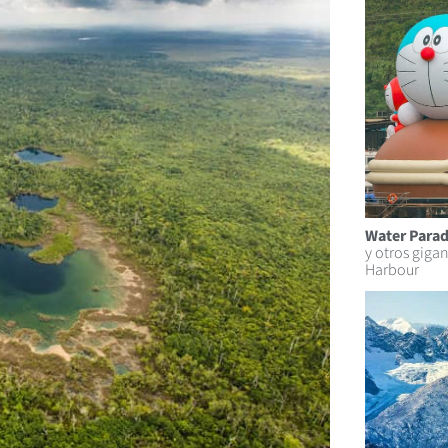
Water Para
y otros gigan
Harbour