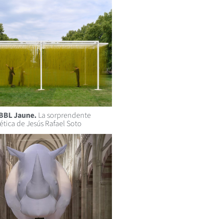
BBL Jaune.
La sorprendente
nética de Jesús Rafael Soto