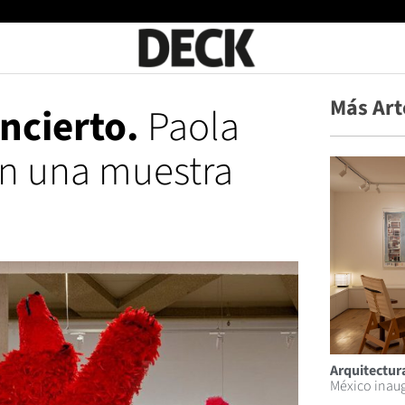
Más Art
ncierto.
Paola
on una muestra
Arquitectura
México inaug