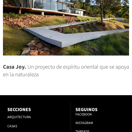
Casa Joy.
Un proyecto de espíritu oriental que se apoya
en la naturaleza
SECCIONES
SEGUINOS
FACEBOOK
ARQUITECTURA
INSTAGRAM
CASAS
THREADS