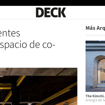
Más Arq
ntes
spacio de co-
The Kimchi.
energía de S