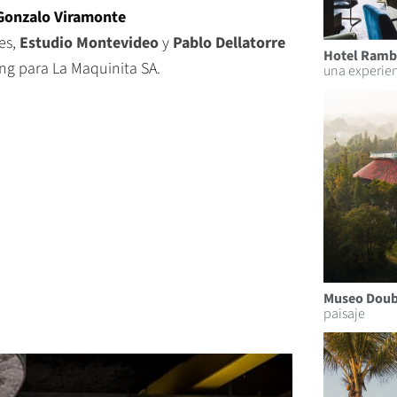
 Gonzalo Viramonte
es,
Estudio Montevideo
y
Pablo Dellatorre
Hotel Ramb
ng para La Maquinita SA.
una experien
Museo Doub
paisaje