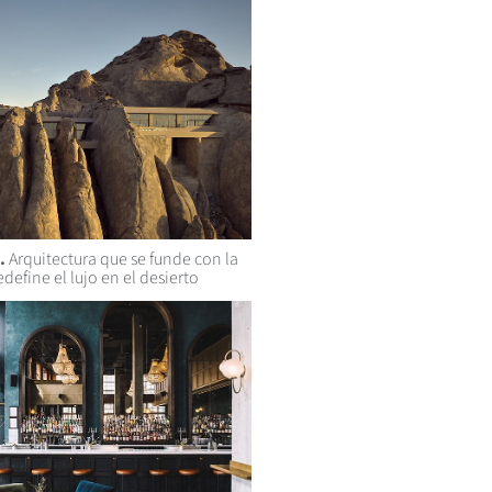
.
Arquitectura que se funde con la
define el lujo en el desierto