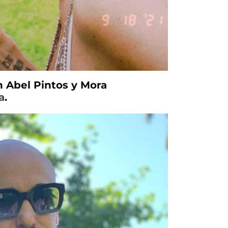
n Abel Pintos y Mora
a
.