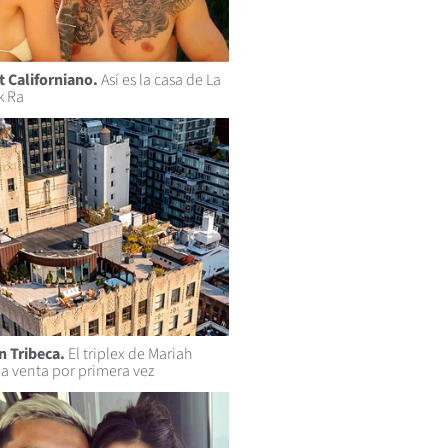
t Californiano.
Así es la casa de La
k Ra
n Tribeca.
El triplex de Mariah
 la venta por primera vez