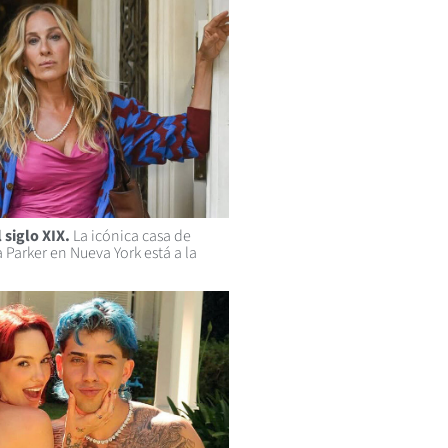
 siglo XIX.
La icónica casa de
 Parker en Nueva York está a la