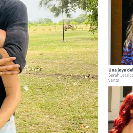
Una joya del
Sarah Jessica
venta