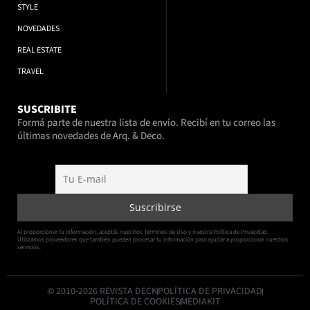
STYLE
NOVEDADES
REAL ESTATE
TRAVEL
SUSCRIBITE
Formá parte de nuestra lista de envío. Recibí en tu correo las
últimas novedades de Arq. & Deco.
Al proporcionar tu información, aceptás nuestros Términos de Uso y nuestra Política de Privacidad.
Utilizamos proveedores que también pueden procesar tu información para ayudar a proporcionar nuestros
servicios.
© 2010-2026 REVISTA DECK
POLÍTICA DE PRIVACIDAD
POLÍTICA DE COOKIES
MEDIAKIT