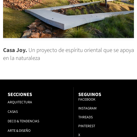
Casa Joy.
Un proyecto de espíritu oriental que se apoya
en la naturaleza
SECCIONES
SEGUINOS
FACEBOOK
ARQUITECTURA
INSTAGRAM
CASAS
THREADS
DECO & TENDENCIAS
PINTEREST
ARTE & DISEÑO
X