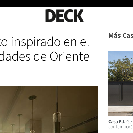
Más Ca
o inspirado en el
udades de Oriente
Casa BJ.
Geo
contemporán