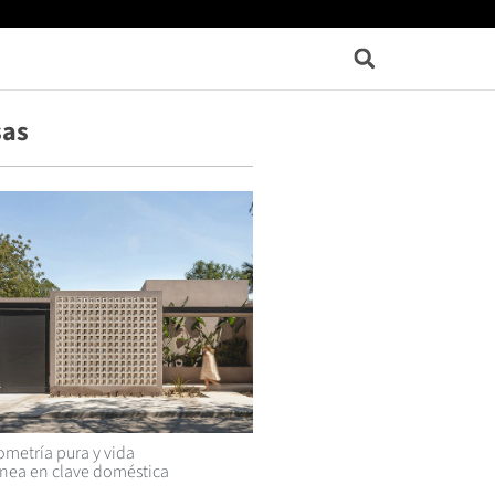
sas
metría pura y vida
ea en clave doméstica