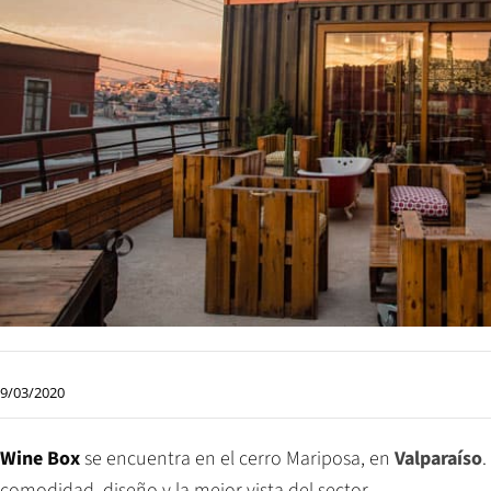
9/03/2020
Wine Box
se encuentra en el cerro Mariposa, en
Valparaíso
.
comodidad, diseño y la mejor vista del sector.