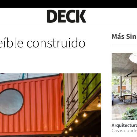
Más Sin
eíble construido
Arquitectura
Casas donde 